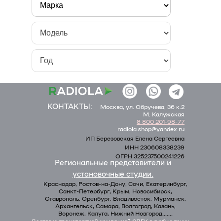
КОНТАКТЫ:
Москва, ул. Обручева, 36 к.2
M. Калужская
8 800 201-98-77
radiola.shop@yandex.ru
ИП Березовская Елена Сергеевна
ИНН 230608338239
ОГРН 325237500241226
Региональные представители и
установочные студии.
Краснодар, Ростов-на-Дону, Сочи, Екатеринбург,
Санкт-Петербург, Крым, Новосибирск,
Ставрополь, Оренбург, Владивосток, Мурманск,
Архангельск, Самара, Волгоград, Казань,
Воронеж, Калуга, Нижний Новгород.......