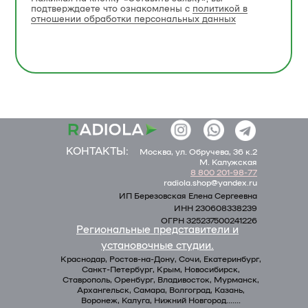
подтверждаете что ознакомлены с
политикой в
отношении обработки персональных данных
КОНТАКТЫ:
Москва, ул. Обручева, 36 к.2
M. Калужская
8 800 201-98-77
radiola.shop@yandex.ru
ИП Березовская Елена Сергеевна
ИНН 230608338239
ОГРН 325237500241226
Региональные представители и
установочные студии.
Краснодар, Ростов-на-Дону, Сочи, Екатеринбург,
Санкт-Петербург, Крым, Новосибирск,
Ставрополь, Оренбург, Владивосток, Мурманск,
Архангельск, Самара, Волгоград, Казань,
Воронеж, Калуга, Нижний Новгород.......