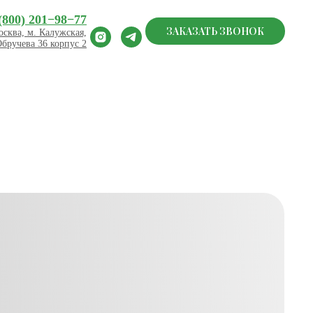
(800) 201−98−77
ЗАКАЗАТЬ ЗВОНОК
сква, м. Калужская,
Обручева 36 корпус 2