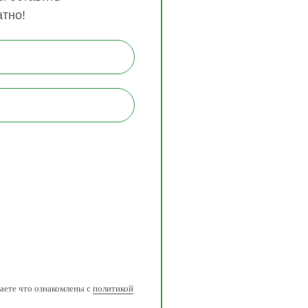
атно!
аете что ознакомлены с
политикой