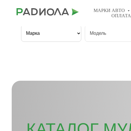
8(800) 201−98−77
МАРКИ АВТО
ОПЛАТА
Быстрый поиск:
КАТАЛОГ М