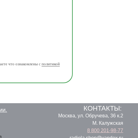
аете что ознакомлены с
политикой
КОНТАКТЫ:
ии.
Москва, ул. Обручева, 36 к.2
M. Калужская
8 800 201-98-77
д,
radiola.shop@yandex.ru