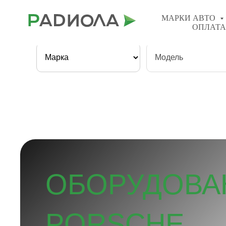
8(800) 201−98−77
МАРКИ АВТО
ОПЛАТА
Быстрый поиск:
ОБОРУДОВА
PORSCHE