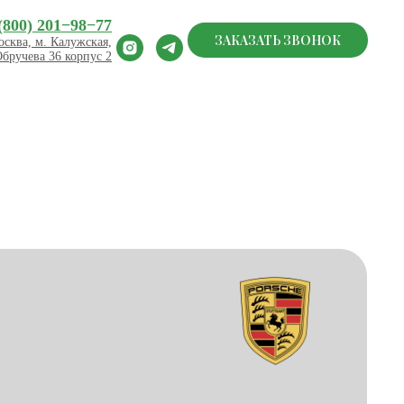
(800) 201−98−77
ЗАКАЗАТЬ ЗВОНОК
сква, м. Калужская,
Обручева 36 корпус 2