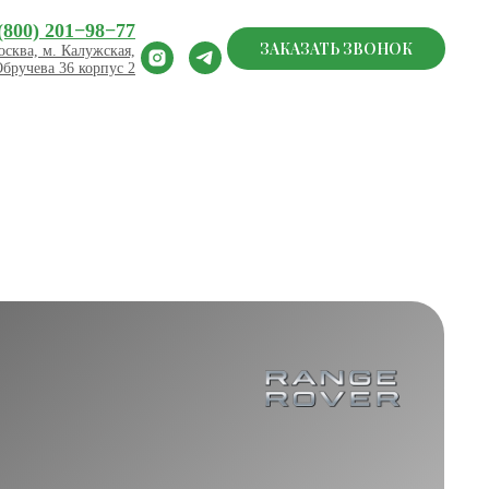
(800) 201−98−77
ЗАКАЗАТЬ ЗВОНОК
сква, м. Калужская,
Обручева 36 корпус 2