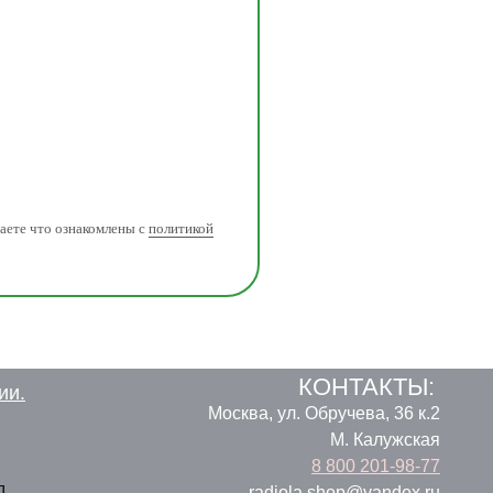
аете что ознакомлены с
политикой
КОНТАКТЫ:
ии.
Москва, ул. Обручева, 36 к.2
M. Калужская
8 800 201-98-77
д,
radiola.shop@yandex.ru