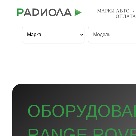
8(800) 201−98−77
МАРКИ АВТО
ОПЛАТА
Быстрый поиск:
ОБОРУДОВА
RANGE ROV