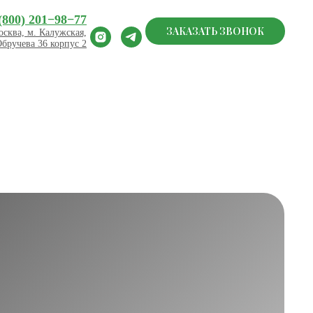
(800) 201−98−77
ЗАКАЗАТЬ ЗВОНОК
сква, м. Калужская,
Обручева 36 корпус 2