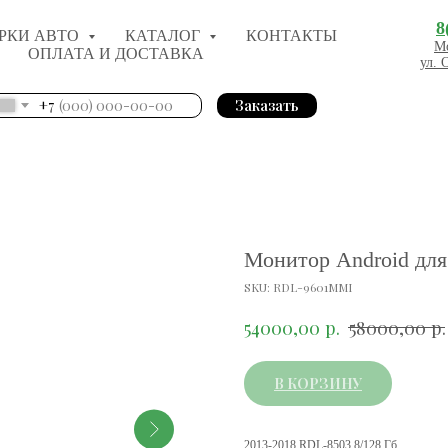
8
РКИ АВТО
КАТАЛОГ
КОНТАКТЫ
Мо
ОПЛАТА И ДОСТАВКА
ул. 
+7
Заказать
Монитор Android для
SKU:
RDL-9601MMI
р.
р.
54000,00
58000,00
В КОРЗИНУ
2013-2018 RDL-8503 8/128 Гб