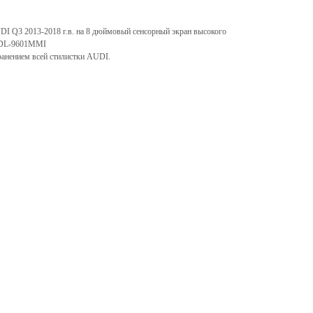
DI Q3 2013-2018 г.в. на 8 дюймовый сенсорный экран высокого
 RDL-9601MMI
ранением всей стилистки AUDI.