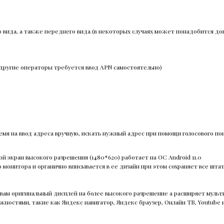
о вида, а также переднего вида.(в некоторых случаях может понадобится д
2 другие операторы требуется ввод APN самостоятельно)
емя на ввод адреса вручную, искать нужный адрес при помощи голосового пои
 экран высокого разрешения (1480*620) работает на ОС Android 11.0
 монитора и органично вписывается в ее дизайн при этом сохраняет все шта
т вам оригинальный дисплей на более высокого разрешение а расширяет мул
ожностями, такие как Яндекс навигатор, Яндекс браузер, Онлайн ТВ, Youtube 