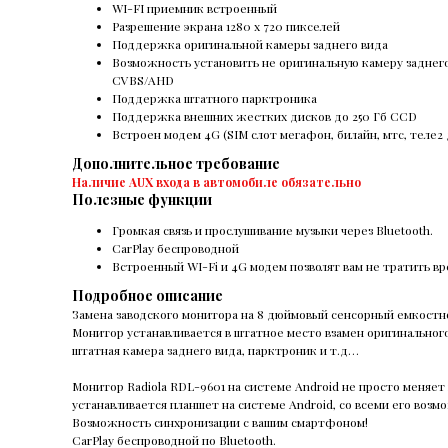
WI-FI приемник встроенный
Разрешение экрана 1280 х 720 пикселей
Поддержка оригинальной камеры заднего вида
Возможность установить не оригинальную камеру заднег
CVBS/AHD
Поддержка штатного парктроника
Поддержка внешних жестких дисков до 250 Гб ССD
Встроен модем 4G (SIM слот мегафон, билайн, мтс, теле
Дополнительное требование
Наличие AUX входа в автомобиле обязательно
Полезные функции
Громкая связь и прослушивание музыки через Bluetooth.
CarPlay беспроводной
Встроенный WI-Fi и 4G модем позволят вам не тратить вр
Подробное описание
Замена заводского монитора на 8 дюймовый сенсорный емкостной
Монитор устанавливается в штатное место взамен оригинального
штатная камера заднего вида, парктроник и т.д…
Монитор Radiola RDL-9601 на системе Android не просто меняе
устанавливается планшет на системе Android, со всеми его возм
Возможность синхронизации с вашим смартфоном!
CarPlay беспроводной по Bluetooth.