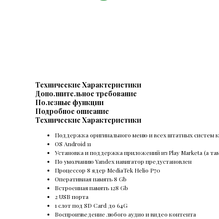
Технические Характеристики
Дополнительное требование
Полезные функции
Подробное описание
Технические Характеристики
Поддержка оригинального меню и всех штатных систем к
OS Android 11
Установка и поддержка приложений из Play Marketa (а та
По умолчанию Yandex навигатор предустановлен
Процессор 8 ядер MediaTek Helio P70
Оперативная память 8 Gb
Встроенная память 128 Gb
2 USB порта
1 слот под SD Card до 64G
Воспроизведение любого аудио и видео контента