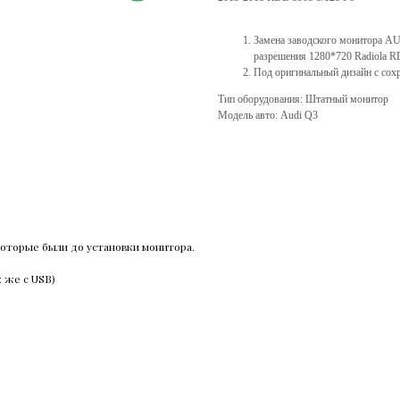
Замена заводского монитора AU
разрешения 1280*720 Radiola
Под оригинальный дизайн с сох
Тип оборудования: Штатный монитор
Модель авто: Audi Q3
оторые были до установки монитора.
к же с USB)