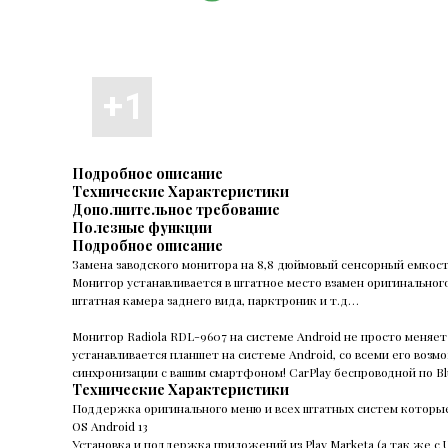
Подробное описание
Технические Характеристики
Дополнительное требование
Полезные функции
Подробное описание
Замена заводского монитора на 8,8 дюймовый сенсорный емкостн
Монитор устанавливается в штатное место взамен оригинального
штатная камера заднего вида, парктроник и т.д…
Монитор Radiola RDL-9607 на системе Android не просто меняе
устанавливается планшет на системе Android, со всеми его возм
синхронизации с вашим смартфоном! CarPlay беспроводной по Bl
Технические Характеристики
Поддержка оригинального меню и всех штатных систем которые
OS Android 13
Установка и поддержка приложений из Play Marketa (а так же с 