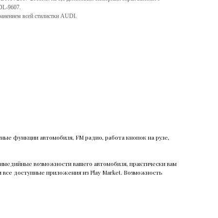
DL-9607.
ранением всей стилистки AUDI.
тные функции автомобиля, FM радио, работа кнопок на руле,
ьтимедийные возможности вашего автомобиля, практически вам
 и все доступные приложения из Play Market. Возможность