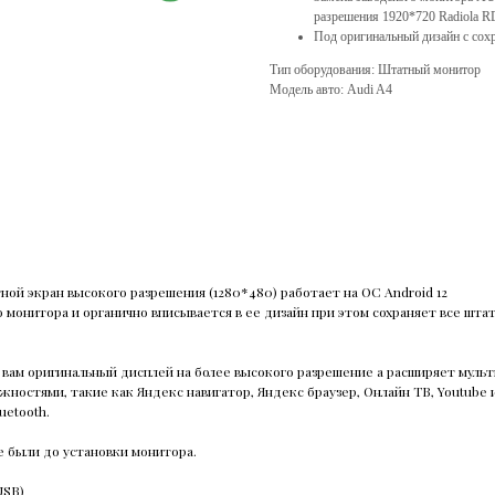
разрешения 1920*720 Radiola R
Под оригинальный дизайн с сох
Тип оборудования: Штатный монитор
Модель авто: Audi A4
ой экран высокого разрешения (1280*480) работает на ОС Android 12
 монитора и органично вписывается в ее дизайн при этом сохраняет все шта
т вам оригинальный дисплей на более высокого разрешение а расширяет мул
ожностями, такие как Яндекс навигатор, Яндекс браузер, Онлайн ТВ, Youtube
uetooth.
 были до установки монитора.
USB)