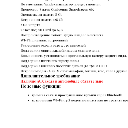
По умолчанию Yandex навигатор предустановлен
Процессор 8 ядер Qualcomm Snapdragon 665
Оперативная память 8 Gb
Встроенная память 128 Gb
2 USB порта
1 слот под SD Card до 64G
Воспроизведение любого аудио и видео контента
WI-FI приемник встроенный
Разрешение экрана 1920 х 720 пикселей
Поддержка оригинальной камеры заднего вида
Возможность установить не оригинальную камеру заднего вида
Поддержка штатного парктроника
Поддержка внешних жестких дисков до 250Гб ССD
Встроен модем 4G (SIM слот мегафон, билайн, мтс, теле2 други
Дополнительное требование
Наличие AUX входа в автомобиле обязательно
Полезные функции
громкая связь и прослушивание музыки через Bluetooth
встроенный WI-Fi и 4G модем позволят вам не тратить вр