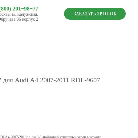
(800) 201−98−77
ЗАКАЗАТЬ ЗВОНОК
сква, м. Калужская,
Обручева 36 корпус 2
" для Audi A4 2007-2011 RDL-9607
DI A4 2007-2013г.в. на 8,8 дюймовый сенсорный экран высокого