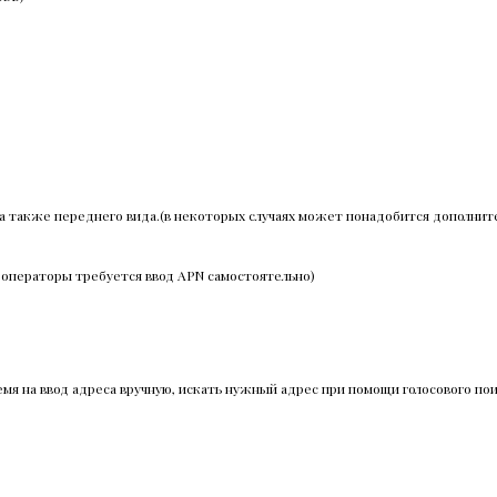
, а также переднего вида.(в некоторых случаях может понадобится дополн
е операторы требуется ввод APN самостоятельно)
емя на ввод адреса вручную, искать нужный адрес при помощи голосового пои