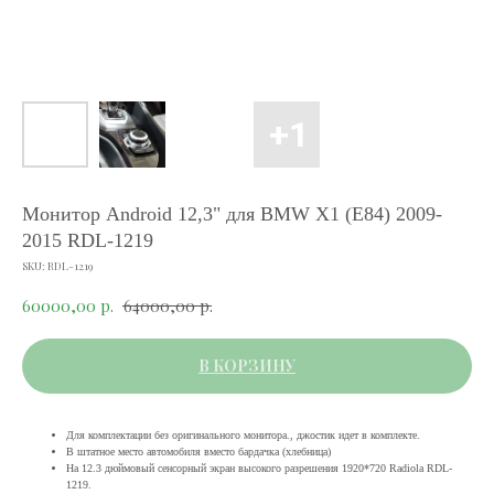
Монитор Android 12,3" для BMW X1 (E84) 2009-
2015 RDL-1219
SKU:
RDL-1219
60000,00
р.
64000,00
р.
В КОРЗИНУ
Для комплектации без оригинального монитора., джостик идет в комплекте.
В штатное место автомобиля вместо бардачка (хлебница)
На 12.3 дюймовый сенсорный экран высокого разрешения 1920*720 Radiola RDL-
1219.