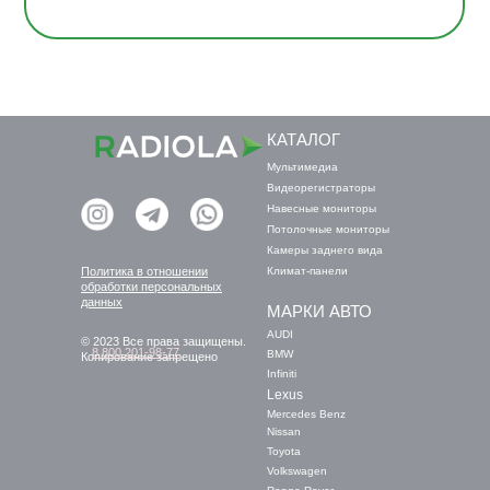
КАТАЛОГ
Мультимедиа
Видеорегистраторы
Навесные мониторы
Потолочные мониторы
Камеры заднего вида
Политика в отношении
Климат-панели
обработки персональных
данных
МАРКИ АВТО
AUDI
© 2023 Все права защищены.
8 800 201-98-77
BMW
Копирование запрещено
Infiniti
Lexus
Mercedes Benz
Nissan
Toyota
Volkswagen