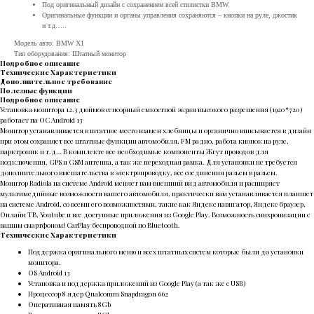
Под оригинальный дизайн с сохранением всей стилистки BMW.
Оригинальные функции и органы управления сохраняются – кнопки на руле, джостик
и т.д…..
Модель авто: BMW X1
Тип оборудования: Штатный монитор
Подробное описание
Технические Характеристики
Дополнительное требование
Полезные функции
Подробное описание
Установка монитора 12.3 дюймов сенсорный емкостной экран высокого разрешения (1920*720)
работает на ОС Android 13
Монитор устанавливается в штатное место взамен хлебницы и органично вписывается в дизайн
при этом сохраняет все штатные функции автомобиля, FM радио, работа кнопок на руле,
парктроник и т.д… В комплекте все необходимые компоненты Жгут проводов для
подключения, GPS и GSM антенна, а так же переходная рамка. Для установки не требуется
дополнительного вмешательства в электропроводку, все соединения разьем в разьем.
Монитор Radiola на системе Android меняет вам внешний вид автомобиля и расширяет
мультимедийные возможности вашего автомобиля, практически вам устанавливается планшет
на системе Android, со всеми его возможностями, такие как Яндекс навигатор, Яндекс браузер,
Онлайн ТВ, Youtube и все доступные приложения из Google Play. Возможность синхронизации с
вашим смартфоном! CarPlay беспроводной по Bluetooth.
Технические Характеристики
Поддержка оригинального меню и всех штатных систем которые были до установки
монитора.
OS Android 13
Установка и поддержка приложений из Google Play (а так же с USB)
Процессор 8 ядер Qualcomm Snapdragon 662
Оперативная память 8Gb