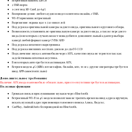
Встроенная память 128Gb
2 USB порта
1 слот под SD Card до 64G
Воспроизведение любого аудио и видео контента онлайн, с USB.
WI-FI приемник встроенный
Разрешение экрана 1920 х 720 пикселей
Поддержка оригинальной камеры заднего вида, оригинального кругового обзора.
Возможность установить не оригинальную камеру заднего вида, а также переднего
вида.(в некоторых случаях может понадобится дополнительный адаптер выбора
камер) любой формат камер CVBS/AHD
Поддержка штатного парктроника
Поддержка внешних жестких дисков до 250Гб ССD
Подключение звука к автомобилю через AUX, качество звука не теряется так как
задействована штатная акустика.
В некоторых авто требуется активация AUX.
Встроен модем 4G (SIM слот мегафон, билайн, мтс, теле2 другие операторы требуется
ввод APN самостоятельно)
Дополнительное требование
Наличие AUX входа в автомобиле обязательно, при его отсутствии требуется активация.
Полезные функции
Громкая связь и прослушивание музыки через Bluetooth
Встроенный WI-Fi и 4G модем позволят вам не тратить время на ввод адреса вручную,
искать нужный адрес при помощи голосового поиска Алиса, Яндекс.
CarPlay, AndroidAuto беcпроводной по Bluetooth.