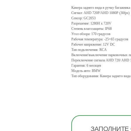
Камера заднего вида в ручку багажни
Сигнал: AHD 720P/AHD 1080P (30fps)
Сенсор: GC2053
Разрешение: 1280H х 720V
Степень влагозащиты: IP68
Угол обзора: 170 градусов
Рабочая температура: -25+65 градусов
Рабочее напряжение: 12V DC
Тип подключения: RCA
Включение\выключение парковочных л
Переключение сигнала AHD 720/ AHD 
Гарантия: 6 месяцев
Модель авто: BMW
Тип оборудования: Камера заднего вида
ЗАПОЛНИТЕ