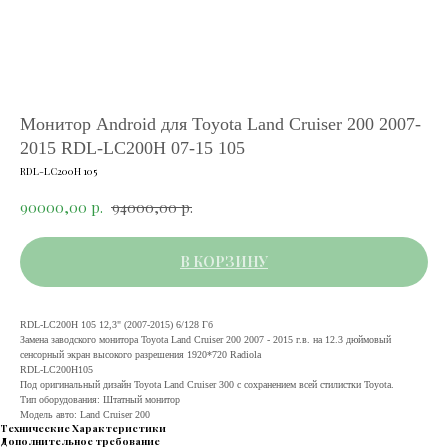
Монитор Android для Toyota Land Cruiser 200 2007-
2015 RDL-LC200H 07-15 105
RDL-LC200H 105
90000,00
р.
94000,00
р.
В КОРЗИНУ
RDL-LC200H 105 12,3" (2007-2015) 6/128 Гб
Замена заводского монитора Toyota Land Cruiser 200 2007 - 2015 г.в. на 12.3 дюймовый
сенсорный экран высокого разрешения 1920*720 Radiola
RDL-LC200H105
Под оригинальный дизайн Toyota Land Cruiser 300 с сохранением всей стилистки Toyota.
Тип оборудования: Штатный монитор
Модель авто: Land Cruiser 200
Технические Характеристики
Дополнительное требование