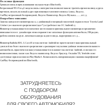
Полезные функции
Громкая связь и прослушивание музыки через Bluetooth.
Встроенный WI-Fi и 4G модем связь с интернетом позволят вам не тратить время на ввод адреса
вручную, искать нужный адрес при помощи голосового поиска Алиса, Яндекс.
CarPlay встроенный беспроводной, Яндекс Навигатор, Яндекс Музыка........и т.д.
Подробное описание
Замена заводского монитора на 12.3 дюймовый сенсорный емкостной экран в стиле Toyota Land
Cruiser 300 высокого разрешения (1920*720) работает на ОС Android 13
Монитор устанавливается в штатное место взамен оригинального монитора и органично
вписывается в ее дизайн при этом сохраняет все штатные функции автомобиля, FM радио,
работа кнопок на руле, штатная камера заднего вида, парктроник и т.д…
Монитор Radiola RDL-LC200H 105 на системе Android не просто меняет вам оригинальный
дисплей на более высокого разрешение а расширяет мультимедийные возможности вашего
автомобиля, практически вам устанавливается планшет на системе Android, со всеми его
возможностями, такие как Яндекс навигатор, Яндекс браузер, Онлайн ТВ, Youtube и все
доступные приложения из Play Market. Возможность синхронизации с вашим смартфоном!
CarPlay беспроводной по Bluetooth.
ЗАТРУДНЯЕТЕСЬ
С ПОДБОРОМ
ОБОРУДОВАНИЯ
ДЛЯ СВОЕГО АВТОМОБИЛЯ?