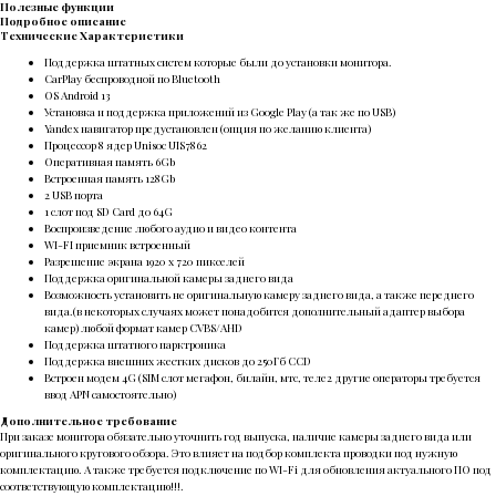
Полезные функции
Подробное описание
Технические Характеристики
Поддержка штатных систем которые были до установки монитора.
CarPlay беспроводной по Bluetooth
OS Android 13
Установка и поддержка приложений из Google Play (а так же по USB)
Yandex навигатор предустановлен (опция по желанию клиента)
Процессор 8 ядер Unisoc UIS7862
Оперативная память 6Gb
Встроенная память 128Gb
2 USB порта
1 слот под SD Card до 64G
Воспроизведение любого аудио и видео контента
WI-FI приемник встроенный
Разрешение экрана 1920 х 720 пикселей
Поддержка оригинальной камеры заднего вида
Возможность установить не оригинальную камеру заднего вида, а также переднего
вида.(в некоторых случаях может понадобится дополнительный адаптер выбора
камер) любой формат камер CVBS/AHD
Поддержка штатного парктроника
Поддержка внешних жестких дисков до 250Гб ССD
Встроен модем 4G (SIM слот мегафон, билайн, мтс, теле2 другие операторы требуется
ввод APN самостоятельно)
Дополнительное требование
При заказе монитора обязательно уточнить год выпуска, наличие камеры заднего вида или
оригинального кругового обзора. Это влияет на подбор комплекта проводки под нужную
комплектацию. А также требуется подключение по WI-Fi для обновления актуального ПО под
соответствующую комплектацию!!!.