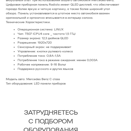
визуальный опыт при использовании Вашего автомобиля Mercedes-Benz.
Цифровая приборная панель Radiola имеет QLED дисплей, что обеспечивает
гораздо более яркую и четкую картинку, а также более широкий угол
обзора. Панель устанавливается в штатное место автомобиля взамен
оригинальной и органично вписывается в интерьер салона.
Технические Характеристики.
Операционная система: LINUX
Чип: T507 (CPU4 core _ частота 1,5 ГГц)
Размер экрана: 12,3 дюймов QLED
Разрешение: 1920х720
Сенсорный экран: не поддерживает
Управление: кнопки рулевого колеса
Потребление тока: O,8A-1,5A
Потребление тока в режиме ожидания: менее 0,003А
Рабочее напряжение: 9-16 Вольт
Поддержка русского и других языков
Модель авто: Mercedes Benz C class
Тип оборудования: LED панели приборов
ЗАТРУДНЯЕТЕСЬ
С ПОДБОРОМ
ОБОРУДОВАНИЯ