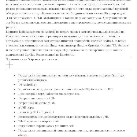
вписывается в ее дизайн при этом сохраняет все штатные функции автомобиля, FM
радио, работа кнопок на руле, штатная камера заднего вида, оригинальный круговой
обзор парктроник и т.д… В комплекте все необходимые компоненты Жгут проводов
для подключения, GPS и GSM антенна, а так же переходная рамка. Для установки не
требуется дополнительного вмешательства в электропроводку, все соединения разьем в
разьем.
Монитор Radiola на системе Android не просто меняет вам оригинальный дисплей на
более высокого разрешение а расширяет мультимедийные возможности вашего
автомобиля, практически вам устанавливается планшет на системе Android, со всеми
его возможностями, такие как Яндекс навигатор, Яндекс браузер, Онлайн ТВ, Youtube
и все доступные приложения из Google Play. Возможность синхронизации с вашим
смартфоном! CarPlay беспроводной по Bluetooth.
Технические Характеристики
Поддержка оригинального меню и всех штатных систем которые были до
установки монитора.
OS Android 13
Установка и поддержка приложений из Google Play (а так же с USB)
Процессор 8 ядер Qualcomm Snapdragon 662
Оперативная память 8Gb
Встроенная память 128Gb
2 USB порта
1 слот под SD Card до 64G
Воспроизведение любого аудио и видео контента онлайн, с USB.
WI-FI приемник встроенный
Разрешение экрана 1920 х 720 пикселей
Поддержка оригинальной камеры заднего вида, оригинального кругового
обзора.