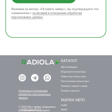
Нажимая на кнопку «Оставить заявку», вы подтверждаете что
ознакомлены с
политикой в отношении обработки
персональных данных
КАТАЛОГ
Мультимедиа
Видеорегистраторы
Навесные мониторы
Потолочные мониторы
Камеры заднего вида
Политика в отношении
Климат-панели
обработки персональных
данных
МАРКИ АВТО
AUDI
© 2023 Все права защищены.
8 800 201-98-77
BMW
Копирование запрещено