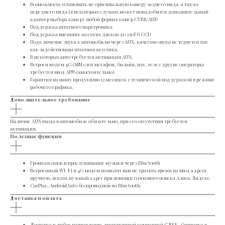
Возможность установить не оригинальную камеру заднего вида, а также
переднего вида.(в некоторых случаях может понадобится дополнительный
адаптер выбора камер) любой формат камер CVBS/AHD
Поддержка штатного парктроника
Поддержка внешних жестких дисков до 250Гб ССD
Подключение звука к автомобилю через AUX, качество звука не теряется так
как задействована штатная акустика.
В некоторых авто требуется активация AUX.
Встроен модем 4G (SIM слот мегафон, билайн, мтс, теле2 другие операторы
требуется ввод APN самостоятельно)
Гарантия на нашу продукцию 12 месяцев, с технической поддержкой в режиме
рабочего графика.
Дополнительное требование
Наличие AUX входа в автомобиле обязательно, при его отсутствии требуется
активация.
Полезные функции
Громкая связь и прослушивание музыки через Bluetooth
Встроенный WI-Fi и 4G модем позволят вам не тратить время на ввод адреса
вручную, искать нужный адрес при помощи голосового поиска Алиса, Яндекс.
CarPlay, AndroidAuto беcпроводной по Bluetooth.
Доставка и оплата
Доставка в любое направление, транспортной компанией СДЕК. Отправка в