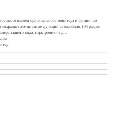
ное место взамен оригинального монитора и органично
ом сохраняет все штатные функции автомобиля, FM радио,
камера заднего вида, парктроники т.д…
lass
нитор