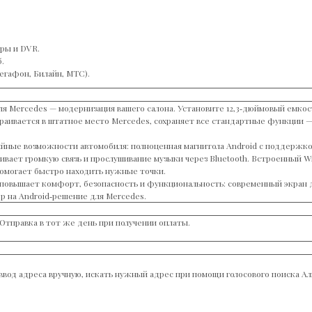
ры и DVR.
.
егафон, Билайн, МТС).
ля Mercedes — модернизация вашего салона. Установите 12,3‑дюймовый емко
траивается в штатное место Mercedes, сохраняет все стандартные функции —
ийные возможности автомобиля: полноценная магнитола Android с поддержкой
вает громкую связь и прослушивание музыки через Bluetooth. Встроенный Wi
 помогает быстро находить нужные точки.
н повышает комфорт, безопасность и функциональность: современный экран
 на Android‑решение для Mercedes.
Отправка в тот же день при получении оплаты.
ввод адреса вручную, искать нужный адрес при помощи голосового поиска Ал