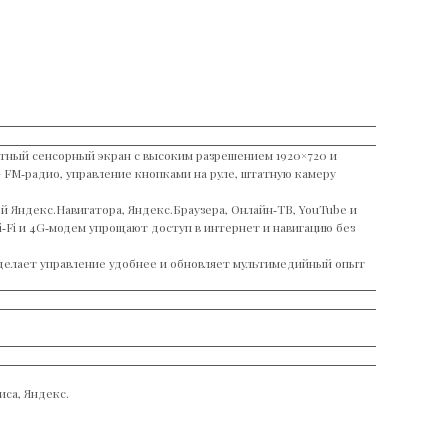
стный сенсорный экран с высоким разрешением 1920×720 и
 FM‑радио, управление кнопками на руле, штатную камеру
 Яндекс.Навигатора, Яндекс.Браузера, Онлайн‑ТВ, YouTube и
‑Fi и 4G‑модем упрощают доступ в интернет и навигацию без
 делает управление удобнее и обновляет мультимедийный опыт
иса, Яндекс.