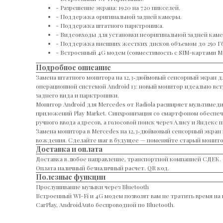
- Разрешение экрана: 1920 на 720 пикселей.
- Поддержка оригинальной задней камеры.
- Поддержка штатного парктроника.
- Видеовходы для установки неоригинальной задней каме
- Поддержка внешних жестких дисков объемом до 250 Гб
- Встроенный 4G модем (совместимость с SIM-картами М
Подробное описание
Замена штатного монитора на 12,3‑дюймовый сенсорный экран д
операционной системой Android 13: новый монитор идеально вс
заднего вида и парктроники.
Монитор Android для Mercedes от Radiola расширяет мультимед
приложений Play Market. Синхронизация со смартфоном обеспечи
ручного ввода адресов, а голосовой поиск через Алису и Яндекс
Замена монитора в Mercedes на 12,3‑дюймовый сенсорный экра
вождения. Сделайте шаг в будущее — поменяйте старый монитор
Доставка и оплата
Доставка в любое направление, транспортной компанией СДЕК. 
Оплата наличный безналичный расчет. QR код.
Полезные функции
Прослушивание музыки через Bluetooth
Встроенный WI-Fi и 4G модем позволят вам не тратить время на 
CarPlay, AndroidAuto беcпроводной по Bluetooth.