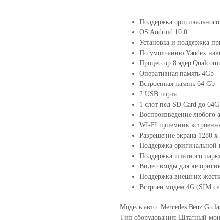
Поддержка оригинального
OS Android 10.0
Установка и поддержка пр
По умолчанию Yandex нав
Процессор 8 ядер Qualcom
Оперативная память 4Gb
Встроенная память 64 Gb
2 USB порта
1 слот под SD Card до 64G
Воспроизведение любого а
WI-FI приемник встроенн
Разрешение экрана 1280 х
Поддержка оригинальной к
Поддержка штатного парк
Видео входы для не ориги
Поддержка внешних жестк
Встроен модем 4G (SIM сл
Модель авто: Mercedes Benz G cla
Тип оборудования: Штатный мо