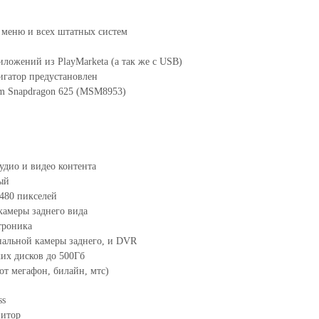
 меню и всех штатных систем
иложений из PlayMarketa (а так же с USB)
игатор предустановлен
m Snapdragon 625 (MSM8953)
удио и видео контента
ый
 480 пикселей
амеры заднего вида
троника
нальной камеры заднего, и DVR
их дисков до 500Гб
от мегафон, билайн, мтс)
ss
нитор