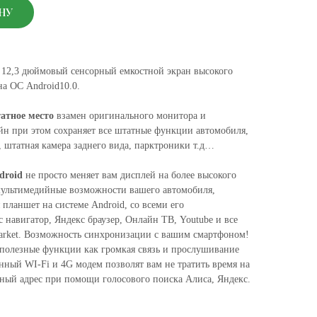
НУ
 12,3 дюймовый сенсорный емкостной экран высокого
на ОС Android10.0.
атное место
взамен оригинального монитора и
айн при этом сохраняет все штатные функции автомобиля,
, штатная камера заднего вида, парктроники т.д…
ndroid
не просто меняет вам дисплей на более высокого
мультимедийные возможности вашего автомобиля,
 планшет на системе Android, со всеми его
 навигатор, Яндекс браузер, Онлайн ТВ, Youtube и все
arket. Возможность синхронизации с вашим смартфоном!
 полезные функции как громкая связь и прослушивание
енный WI-Fi и 4G модем позволят вам не тратить время на
жный адрес при помощи голосового поиска Алиса, Яндекс.