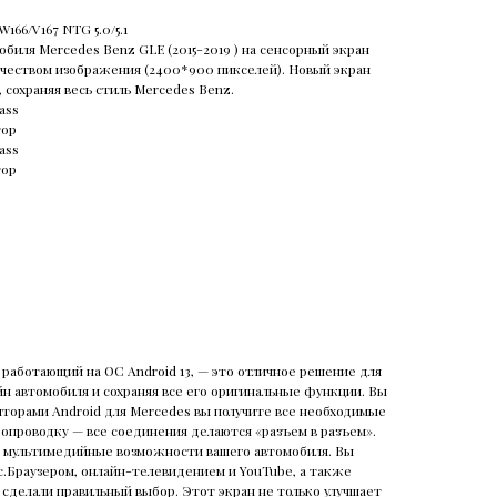
166/V167 NTG 5.0/5.1
биля Mercedes Benz GLE (2015-2019 ) на сенсорный экран
ачеством изображения (2400*900 пикселей). Новый экран
 сохраняя весь стиль Mercedes Benz.
ass
тор
ass
тор
 работающий на ОС Android 13, — это отличное решение для
н автомобиля и сохраняя все его оригинальные функции. Вы
иторами Android для Mercedes вы получите все необходимые
опроводку — все соединения делаются «разъем в разъем».
ет мультимедийные возможности вашего автомобиля. Вы
с.Браузером, онлайн-телевидением и YouTube, а также
 сделали правильный выбор. Этот экран не только улучшает