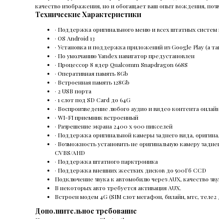
качество изображения, но и обогащает ваш опыт вождения, поз
Технические Характеристики
· Поддержка оригинального меню и всех штатных систем
· OS Android 13
· Установка и поддержка приложений из Google Play (а та
· По умолчанию Yandex навигатор предустановлен
· Процессор 8 ядер Qualcomm Snapdragon 668S
· Оперативная память 8Gb
· Встроенная память 128Gb
· 2 USB порта
· 1 слот под SD Card до 64G
· Воспроизведение любого аудио и видео контента онлайн
· WI-FI приемник встроенный
· Разрешение экрана 2400 х 900 пикселей
· Поддержка оригинальной камеры заднего вида, оригинал
· Возможность установить не оригинальную камеру задне
CVBS/AHD
· Поддержка штатного парктроника
· Поддержка внешних жестких дисков до 500Гб ССD
Подключение звука к автомобилю через AUX, качество зву
В некоторых авто требуется активация AUX.
Встроен модем 4G (SIM слот мегафон, билайн, мтс, теле
Дополнительное требование