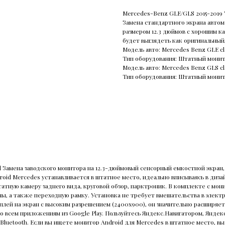
Mercedes-Benz GLE/GLS 2015-2019 W
Замена стандартного экрана автомо
размером 12.3 дюймов с хорошим к
будет выглядеть как оригинальный,
Модель авто: Mercedes Benz GLE cl
Тип оборудования: Штатный мони
Модель авто: Mercedes Benz GLS cl
Тип оборудования: Штатный мони
d Замена заводского монитора на 12.3-дюймовый сенсорный емкостной экран,
id Mercedes устанавливается в штатное место, идеально вписываясь в дизай
атную камеру заднего вида, круговой обзор, парктроник. В комплекте с мон
ы, а также переходную рамку. Установка не требует вмешательства в электр
сплей на экран с высоким разрешением (2400x900), он значительно расширя
о всем приложениям из Google Play. Пользуйтесь Яндекс.Навигатором, Яндек
Bluetooth. Если вы ищете монитор Android для Mercedes в штатное место, вы