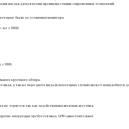
воляя наслаждаться всеми преимуществами современных технологий.
 которые были до установки монитора.
к же с USB)
, с USB.
ьного кругового обзора.
го вида, а также переднего вида.(в некоторых случаях может понадобится
ка не теряется так как задействована штатная акустика.
2 другие операторы требуется ввод APN самостоятельно)