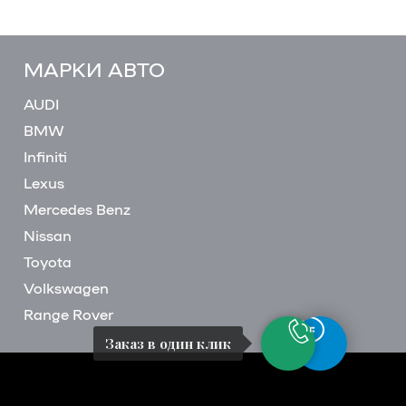
МАРКИ АВТО
AUDI
BMW
Infiniti
Lexus
Mercedes Benz
Nissan
Toyota
Volkswagen
Range Rover
Заказ в один клик