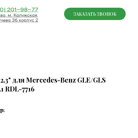
0) 201−98−77
ЗАКАЗАТЬ ЗВОНОК
ва, м. Калужская,
учева 36 корпус 2
2,3" для Mercedes-Benz GLE/GLS
.1 RDL-7716
р.