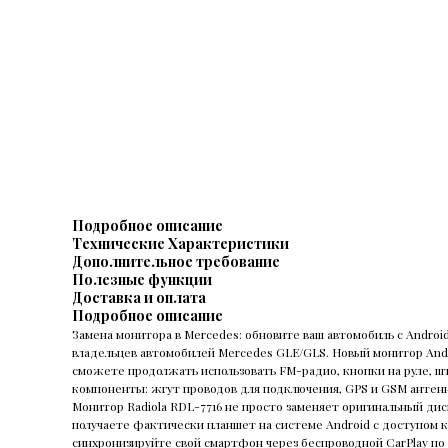
Подробное описание
Технические Характеристики
Дополнительное требование
Полезные функции
Доставка и оплата
Подробное описание
Замена монитора в Mercedes: обновите ваш автомобиль с Androi
владельцев автомобилей Mercedes GLE/GLS. Новый монитор Andro
сможете продолжать использовать FM-радио, кнопки на руле, шт
компоненты: жгут проводов для подключения, GPS и GSM антенн
Монитор Radiola RDL-7716 не просто заменяет оригинальный ди
получаете фактически планшет на системе Android с доступом к
синхронизируйте свой смартфон через беспроводной CarPlay по 