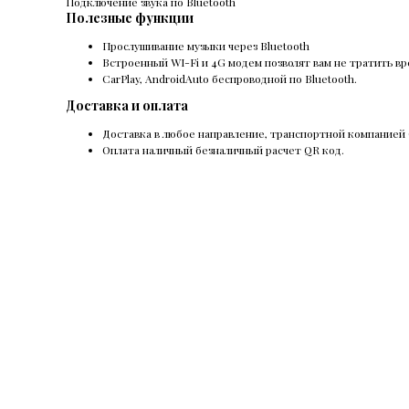
Подключение звука по Bluetooth
Полезные функции
Прослушивание музыки через Bluetooth
Встроенный WI-Fi и 4G модем позволят вам не тратить вр
CarPlay, AndroidAuto беcпроводной по Bluetooth.
Доставка и оплата
Доставка в любое направление, транспортной компанией 
Оплата наличный безналичный расчет QR код.