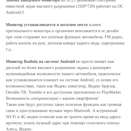
Замена заводского монитора
на 10.25 дюймовый сенсорный
емкостной экран высокого разрешения (1920*720) работает на ОС
Android13
Монитор устанавливается в штатное место
взамен
оригинального монитора и органично вписывается в ее дизайн
при этом сохраняет все штатные функции автомобиля, FM радио,
работа кнопок на руле, штатная камера заднего вида, парктроники
т.д…
Монитор Radiola на системе Android
не просто меняет вам
дисплей на более высокого разрешение экрана а расширяет
мультимедийные возможности вашего автомобиля, практически
вам устанавливается планшет на системе Android, со всеми его
возможностями, такие как Яндекс навигатор, Яндекс браузер,
Онлайн ТВ, Youtube и все доступные приложения из PlayMarket.
Возможность синхронизации с вашим смартфоном!
Также вам будут доступны такие полезные функции как громкая
связь и прослушивание музыки через Bluetooth. А встроенный
WI-Fi и 4G модем позволят вам не тратить время на ввод адреса
вручную, искать нужный адрес при помощи голосового поиска
Алиса, Яндекс.