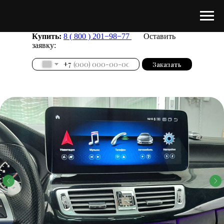
Купить:
8 ( 800 ) 201−98−77
Оставить
заявку:
+7
Заказать