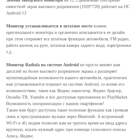
Замена заводского монитора
на 12.3 дюймовый сенсорный
емкостной экран высокого разрешения (1920*720) работает на ОС
Android 13
Монитор устанавливается в штатное место
взамен
оригинального монитора и органично вписывается в ее дизайн
при этом сохраняет все штатные функции автомобиля, FM радио,
работа кнопок на руле, штатная камера заднего вида, парктроники
т.д…
Монитор Radiola на системе Android
не просто меняет вам
дисплей на более высокого разрешение экрана а расширяет
мультимедийные возможности вашего автомобиля, практически
вам устанавливается планшет на системе Android, со всеми его
возможностями, такие как Яндекс навигатор, Яндекс браузер,
Онлайн ТВ, Youtube и все доступные приложения из PlayMarket.
Возможность синхронизации с вашим смартфоном!
Также вам будут доступны такие полезные функции как громкая
связь и прослушивание музыки через Bluetooth. А встроенный
WI-Fi и 4G модем позволят вам не тратить время на ввод адреса
вручную, искать нужный адрес при помощи голосового поиска
Алиса, Яндекс.