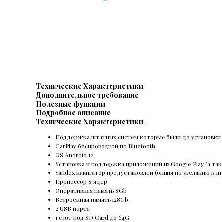
Технические Характеристики
Дополнительное требование
Полезные функции
Подробное описание
Технические Характеристики
Поддержка штатных систем которые были до установки 
CarPlay беспроводной по Bluetooth
OS Android 12
Установка и поддержка приложений из Google Play (а так
Yandex навигатор предустановлен (опция по желанию кли
Процессор 8 ядер
Оперативная память 8Gb
Встроенная память 128Gb
2 USB порта
1 слот под SD Card до 64G