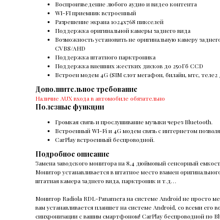
Воспроизведение любого аудио и видео контента
WI-FI приемник встроенный
Разрешение экрана 1024х768 пикселей
Поддержка оригинальной камеры заднего вида
Возможность установить не оригинальную камеру заднег
CVBS/AHD
Поддержка штатного парктроника
Поддержка внешних жестких дисков до 250Гб ССD
Встроен модем 4G (SIM слот мегафон, билайн, мтс, теле
Дополнительное требование
Наличие AUX входа в автомобиле обязательно
Полезные функции
Громкая связь и прослушивание музыки через Bluetooth.
Встроенный WI-Fi и 4G модем связь с интернетом позволя
CarPlay встроенный беспроводной.
Подробное описание
Замена заводского монитора на 8,4 дюймовый сенсорный емкостн
Монитор устанавливается в штатное место взамен оригинального
штатная камера заднего вида, парктроник и т.д…
Монитор Radiola RDL-Panamera на системе Android не просто м
вам устанавливается планшет на системе Android, со всеми его 
синхронизации с вашим смартфоном! CarPlay беспроводной по Bl