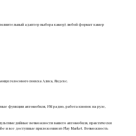
ополнительный адаптер выбора камер) любой формат камер
мощи голосового поиска Алиса, Яндекс.
тные функции автомобиля, FM радио, работа кнопок на руле,
т мультимедийные возможности вашего автомобиля, практически
tube и все доступные приложения из Play Market. Возможность