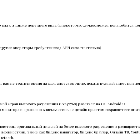
о вида, а также переднего вида.(в некоторых случаях может понадобится д
2 другие операторы требуется ввод APN самостоятельно)
т вам не тратить время на ввод адреса вручную, искать нужный адрес при по
ой экран высокого разрешения (1024х768) работает на ОС Android 12
 монитора и органично вписывается в ее дизайн при этом сохраняет все шта
еняет вам оригинальный дисплей на более высокого разрешение а расширяе
возможностями, такие как Яндекс навигатор, Яндекс браузер, Онлайн ТВ, You
uetooth.